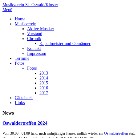
Musikverein St. Oswald/Kloster
Menü
Home
Musikverein
Aktive Musiker
Vorstand
Chronik
Kapellmeister und Obmänner
Kontakt
Impressum
Termine
Fotos
Fotos
2013
2014
2015
2016
2017
Gästebuch
Links
News
Oswaldertreffen 2024
Vom 30.08.- 01.09 fand, nach mehrjähriger Pause, endlich wieder ein
Oswaldertreffen
statt.