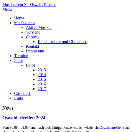
Musikverein St. Oswald/Kloster
Menü
Home
Musikverein
Aktive Musiker
Vorstand
Chronik
Kapellmeister und Obmänner
Kontakt
Impressum
Termine
Fotos
Fotos
2013
2014
2015
2016
2017
Gästebuch
Links
News
Oswaldertreffen 2024
Vom 30.08.- 01.09 fand, nach mehrjähriger Pause, endlich wieder ein
Oswaldertreffen
statt.