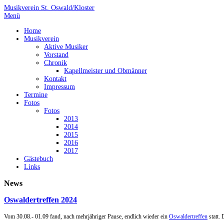
Musikverein St. Oswald/Kloster
Menü
Home
Musikverein
Aktive Musiker
Vorstand
Chronik
Kapellmeister und Obmänner
Kontakt
Impressum
Termine
Fotos
Fotos
2013
2014
2015
2016
2017
Gästebuch
Links
News
Oswaldertreffen 2024
Vom 30.08.- 01.09 fand, nach mehrjähriger Pause, endlich wieder ein
Oswaldertreffen
statt.