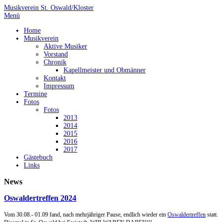
Musikverein St. Oswald/Kloster
Menü
Home
Musikverein
Aktive Musiker
Vorstand
Chronik
Kapellmeister und Obmänner
Kontakt
Impressum
Termine
Fotos
Fotos
2013
2014
2015
2016
2017
Gästebuch
Links
News
Oswaldertreffen 2024
Vom 30.08.- 01.09 fand, nach mehrjähriger Pause, endlich wieder ein
Oswaldertreffen
statt.