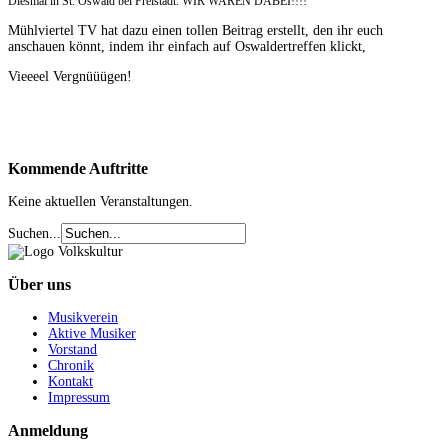
Diesmal in St. Oswald bei Freistadt. WIR WAREN DABEI!!!!
Mühlviertel TV hat dazu einen tollen Beitrag erstellt, den ihr euch
anschauen könnt, indem ihr einfach auf Oswaldertreffen klickt,
Vieeeel Vergnüüügen!
Kommende
Auftritte
Keine aktuellen Veranstaltungen.
Suchen...
Über
uns
Musikverein
Aktive Musiker
Vorstand
Chronik
Kontakt
Impressum
Anmeldung