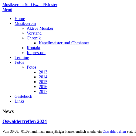
Musikverein St. Oswald/Kloster
Menü
Home
Musikverein
Aktive Musiker
Vorstand
Chronik
Kapellmeister und Obmänner
Kontakt
Impressum
Termine
Fotos
Fotos
2013
2014
2015
2016
2017
Gästebuch
Links
News
Oswaldertreffen 2024
Vom 30.08.- 01.09 fand, nach mehrjähriger Pause, endlich wieder ein
Oswaldertreffen
statt.