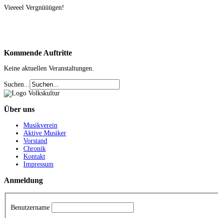
Vieeeel Vergnüüügen!
Kommende
Auftritte
Keine aktuellen Veranstaltungen.
Suchen...
Über
uns
Musikverein
Aktive Musiker
Vorstand
Chronik
Kontakt
Impressum
Anmeldung
Benutzername