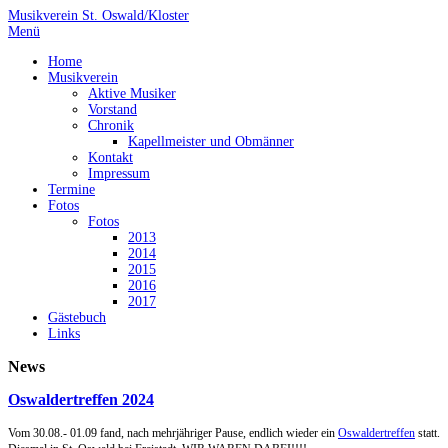
Musikverein St. Oswald/Kloster
Menü
Home
Musikverein
Aktive Musiker
Vorstand
Chronik
Kapellmeister und Obmänner
Kontakt
Impressum
Termine
Fotos
Fotos
2013
2014
2015
2016
2017
Gästebuch
Links
News
Oswaldertreffen 2024
Vom 30.08.- 01.09 fand, nach mehrjähriger Pause, endlich wieder ein
Oswaldertreffen
statt.