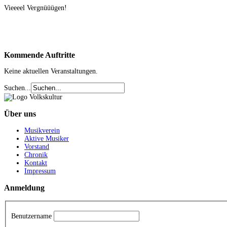
Vieeeel Vergnüüügen!
Kommende
Auftritte
Keine aktuellen Veranstaltungen.
Suchen...
Über
uns
Musikverein
Aktive Musiker
Vorstand
Chronik
Kontakt
Impressum
Anmeldung
Benutzername