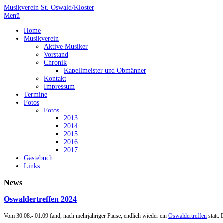
Musikverein St. Oswald/Kloster
Menü
Home
Musikverein
Aktive Musiker
Vorstand
Chronik
Kapellmeister und Obmänner
Kontakt
Impressum
Termine
Fotos
Fotos
2013
2014
2015
2016
2017
Gästebuch
Links
News
Oswaldertreffen 2024
Vom 30.08.- 01.09 fand, nach mehrjähriger Pause, endlich wieder ein
Oswaldertreffen
statt.